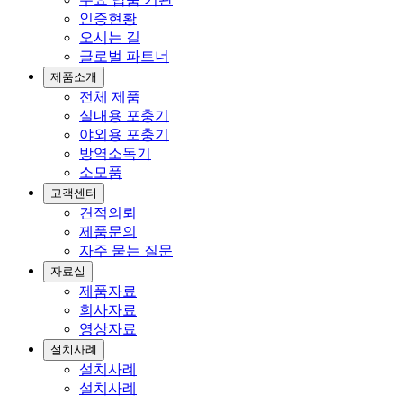
인증현황
오시는 길
글로벌 파트너
제품소개
전체 제품
실내용 포충기
야외용 포충기
방역소독기
소모품
고객센터
견적의뢰
제품문의
자주 묻는 질문
자료실
제품자료
회사자료
영상자료
설치사례
설치사례
설치사례