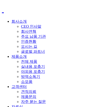
회사소개
CEO 인사말
회사연혁
주요 납품 기관
인증현황
오시는 길
글로벌 파트너
제품소개
전체 제품
실내용 포충기
야외용 포충기
방역소독기
소모품
고객센터
견적의뢰
제품문의
자주 묻는 질문
자료실